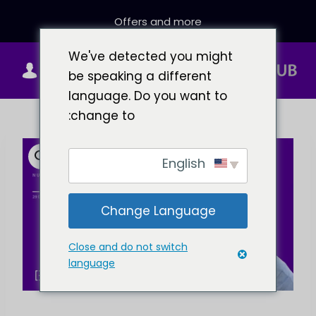
خطي
Offers and more
لى
لمحتوى
We've detected you might
0
be speaking a different
language. Do you want to
change to:
English
Change Language
Close and do not switch
language