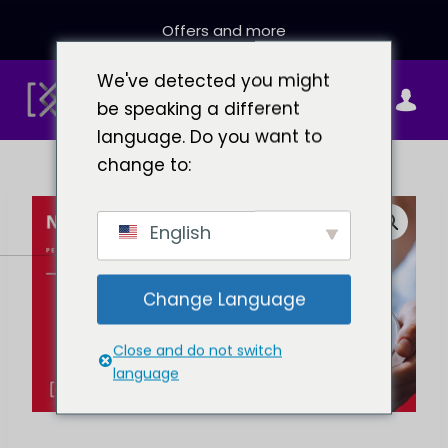
Pular
Offers and more
para
o
We've detected you might
conteúdo
0
be speaking a different
language. Do you want to
change to:
English
Change Language
Close and do not switch
language